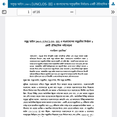
সমুদ্র আইন ১৯৮২ (UNCLOS- III) ও বাংলাদেশের সমুদ্রসীমা নির্ধারণঃ একটি ঐতিহাসিক পর্যালোচনা