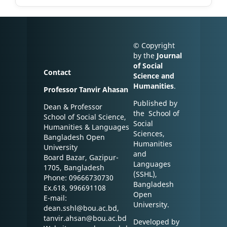
© Copyright
by the
Journal
of Social
Contact
Science and
Humanities
.
Professor Tanvir Ahasan
Published by
Dean & Professor
the School of
School of Social Science,
Social
Humanities & Languages
Sciences,
Bangladesh Open
Humanities
University
and
Board Bazar, Gazipur-
Languages
1705, Bangladesh
(SSHL),
Phone: 09666730730
Bangladesh
Ex.618, 996691108
Open
E-mail:
University.
dean.sshl@bou.ac.bd,
tanvir.ahsan@bou.ac.bd
Developed by